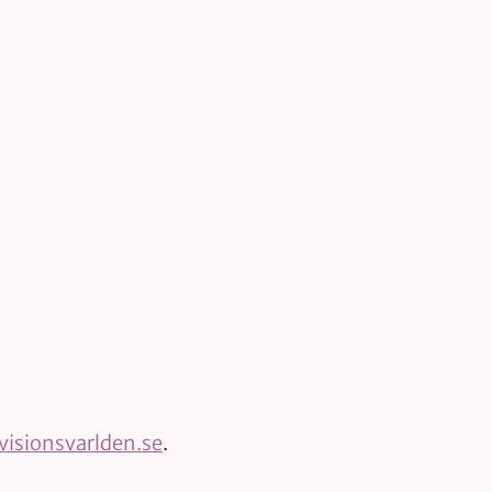
isionsvarlden.se
.