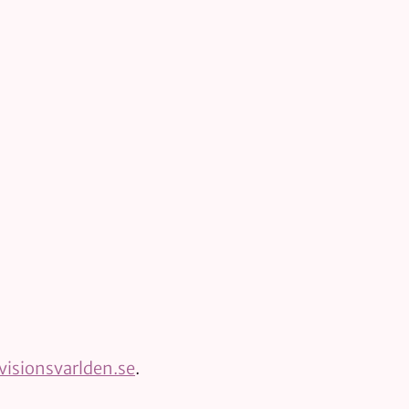
isionsvarlden.se
.