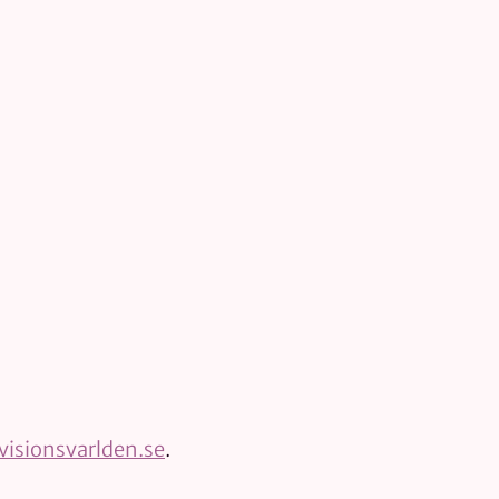
isionsvarlden.se
.