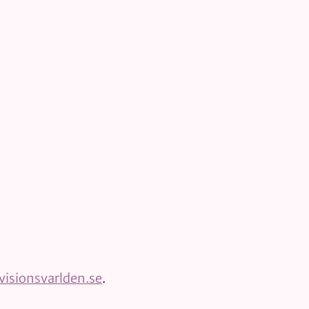
isionsvarlden.se
.