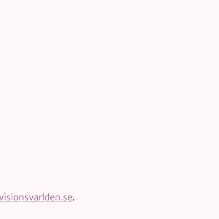
isionsvarlden.se
.