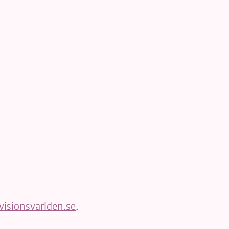
isionsvarlden.se
.