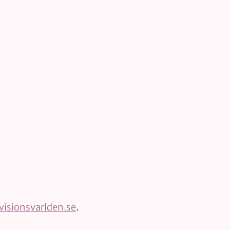
isionsvarlden.se
.