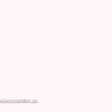
isionsvarlden.se
.